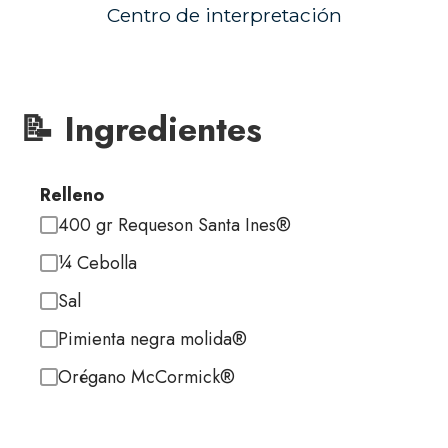
Centro de interpretación
📝 Ingredientes
Relleno
400 gr Requeson Santa Ines®
¼ Cebolla
Sal
Pimienta negra molida®
Orégano McCormick®