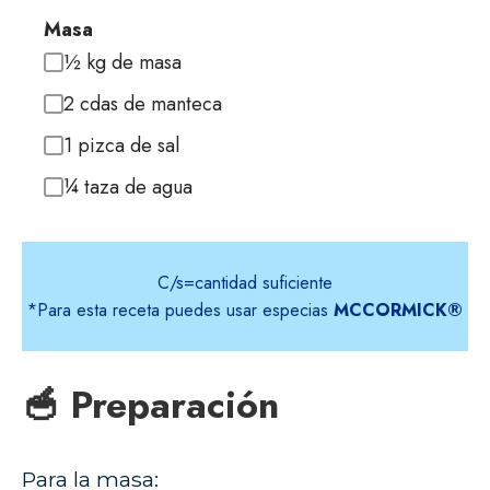
Masa
½ kg de masa
2 cdas de manteca
1 pizca de sal
¼ taza de agua
C/s=cantidad suficiente
*Para esta receta puedes usar especias
MCCORMICK®
🥣 Preparación
Para la masa: