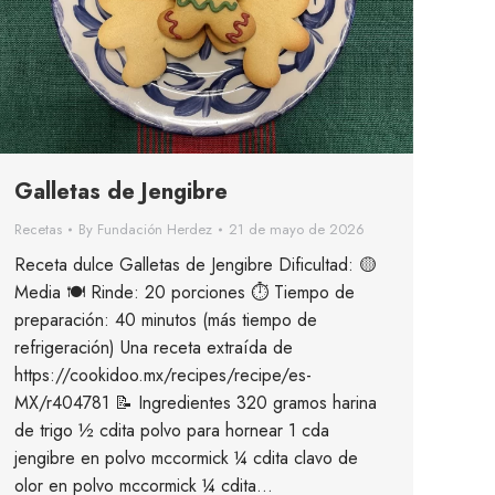
Galletas de Jengibre
Recetas
By
Fundación Herdez
21 de mayo de 2026
Receta dulce Galletas de Jengibre Dificultad: 🟡
Media 🍽 Rinde: 20 porciones ⏱ Tiempo de
preparación: 40 minutos (más tiempo de
refrigeración) Una receta extraída de
https://cookidoo.mx/recipes/recipe/es-
MX/r404781 📝 Ingredientes 320 gramos harina
de trigo ½ cdita polvo para hornear 1 cda
jengibre en polvo mccormick ¼ cdita clavo de
olor en polvo mccormick ¼ cdita…