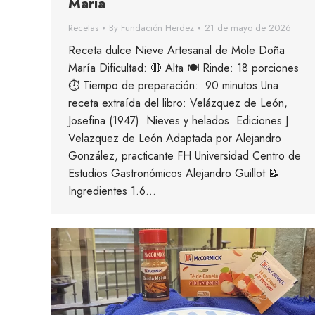
María
Recetas
By
Fundación Herdez
21 de mayo de 2026
Receta dulce Nieve Artesanal de Mole Doña
María Dificultad: 🔴 Alta 🍽 Rinde: 18 porciones
⏱ Tiempo de preparación: 90 minutos Una
receta extraída del libro: Velázquez de León,
Josefina (1947). Nieves y helados. Ediciones J.
Velazquez de León Adaptada por Alejandro
González, practicante FH Universidad Centro de
Estudios Gastronómicos Alejandro Guillot 📝
Ingredientes 1.6…