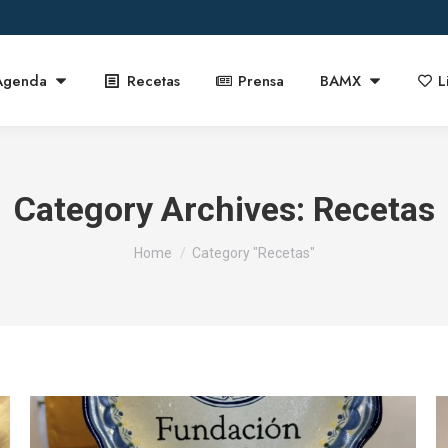
Agenda
Recetas
Prensa
BAMX
L
Category Archives:
Recetas
You are here:
Home
Category "Recetas"