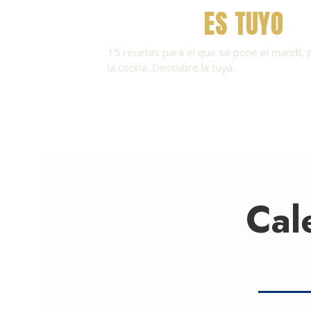
EL TURNO
ES TUYO

15 recetas para el que se pone el mandil,
la cocina. Descubre la tuya.
Cal