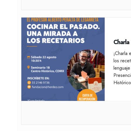
Charla
¡Charla 
los rece
lenguaje
Presenci
Históri