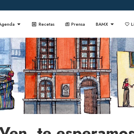
Agenda
Recetas
Prensa
BAMX
L
¡Ven, te esperamos