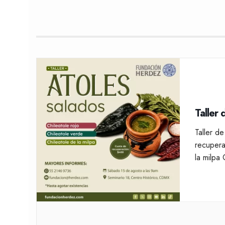
Taller
Taller d
recupera
la milp