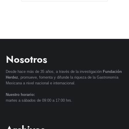
Nosotros
Desde hace más de 35 años, a través de la investigación
Fundación
Herdez
, promueve, fomenta y difunde la riqueza de la Gastronomía
Mexicana a nivel nacional e internacional.
Nuestro horario:
martes a sábados de 09:00 a 17:00 hrs.