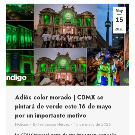
May
15
2026
Adiós color morado | CDMX se
pintará de verde este 16 de mayo
por un importante motivo
Noticias
By
Fundación Herdez
15 de mayo de 2026
La CDMX formará parte de una importante campaña