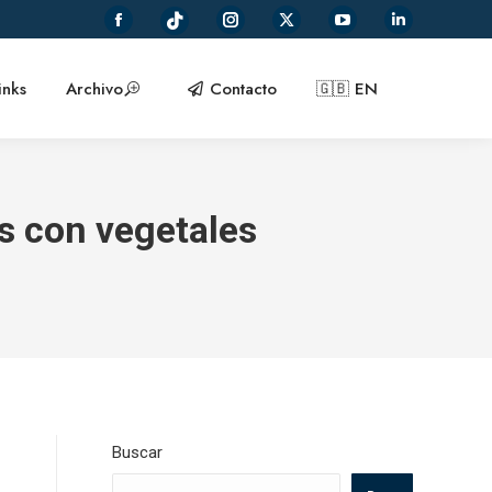
Facebook
Instagram
X
YouTube
Linkedin
TikTok
page
page
page
page
page
page
opens
opens
opens
opens
opens
inks
Archivo
Contacto
🇬🇧 EN
opens
in
in
in
in
in
in
new
new
new
new
new
new
window
window
window
window
window
window
s con vegetales
Buscar