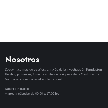
Nosotros
Desde hace más de 35 años, a través de la investigación
Fundación
Herdez
, promueve, fomenta y difunde la riqueza de la Gastronomía
Mexicana a nivel nacional e internacional.
Nuestro horario:
martes a sábados de 09:00 a 17:00 hrs.