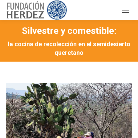
Silvestre y comestible:
la cocina de recolección en el semidesierto
queretano