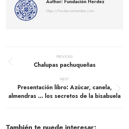
Author:
Fundación Herdez
https://fundacionherdez.com
Post
PREVIOUS
navigation
Chalupas pachuqueñas
Previous
post:
NEXT
Presentación libro: Azúcar, canela,
Next
almendras … los secretos de la bisabuela
post:
También te puede interesar: