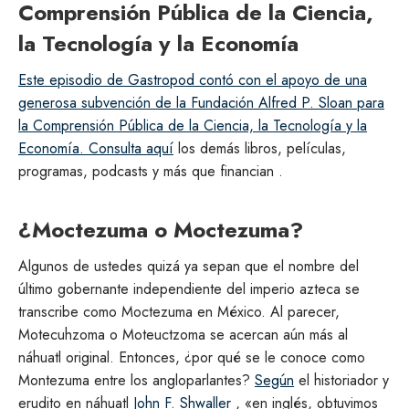
Comprensión Pública de la Ciencia,
la Tecnología y la Economía
Este episodio de Gastropod contó con el apoyo de una
generosa subvención de la Fundación Alfred P. Sloan para
la Comprensión Pública de la Ciencia, la Tecnología y la
Economía. Consulta aquí
los demás libros, películas,
programas, podcasts y más que financian .
¿Moctezuma o Moctezuma?
Algunos de ustedes quizá ya sepan que el nombre del
último gobernante independiente del imperio azteca se
transcribe como Moctezuma en México. Al parecer,
Motecuhzoma o Moteuctzoma se acercan aún más al
náhuatl original. Entonces, ¿por qué se le conoce como
Montezuma entre los angloparlantes?
Según
el historiador y
erudito en náhuatl
John F. Shwaller
, «en inglés, obtuvimos