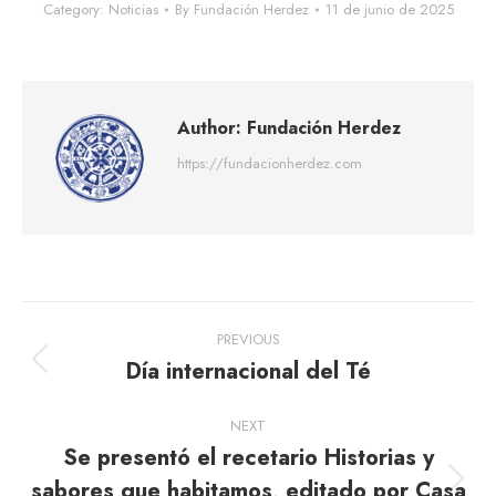
Category:
Noticias
By
Fundación Herdez
11 de junio de 2025
Author:
Fundación Herdez
https://fundacionherdez.com
Post
PREVIOUS
navigation
Día internacional del Té
Previous
post:
NEXT
Se presentó el recetario Historias y
sabores que habitamos, editado por Casa
Next