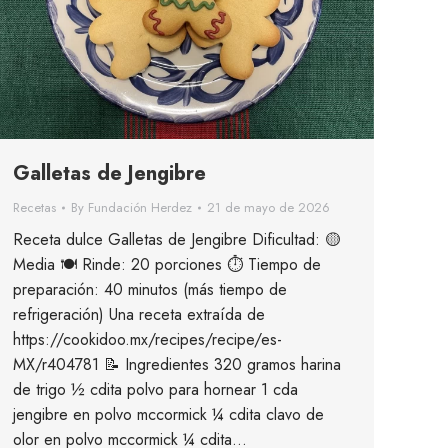
Galletas de Jengibre
Recetas
By
Fundación Herdez
21 de mayo de 2026
Receta dulce Galletas de Jengibre Dificultad: 🟡
Media 🍽 Rinde: 20 porciones ⏱ Tiempo de
preparación: 40 minutos (más tiempo de
refrigeración) Una receta extraída de
https://cookidoo.mx/recipes/recipe/es-
MX/r404781 📝 Ingredientes 320 gramos harina
de trigo ½ cdita polvo para hornear 1 cda
jengibre en polvo mccormick ¼ cdita clavo de
olor en polvo mccormick ¼ cdita…