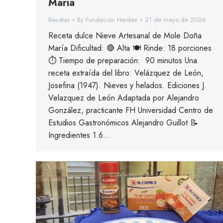
María
Recetas
By
Fundación Herdez
21 de mayo de 2026
Receta dulce Nieve Artesanal de Mole Doña
María Dificultad: 🔴 Alta 🍽 Rinde: 18 porciones
⏱ Tiempo de preparación: 90 minutos Una
receta extraída del libro: Velázquez de León,
Josefina (1947). Nieves y helados. Ediciones J.
Velazquez de León Adaptada por Alejandro
González, practicante FH Universidad Centro de
Estudios Gastronómicos Alejandro Guillot 📝
Ingredientes 1.6…