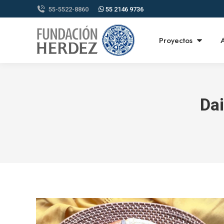
55-5522-8860
55 2146 9736
Proyectos
Dai