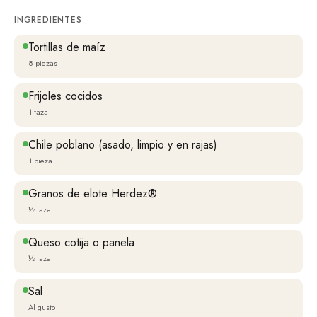
INGREDIENTES
Tortillas de maíz
8 piezas
Frijoles cocidos
1 taza
Chile poblano (asado, limpio y en rajas)
1 pieza
Granos de elote Herdez®
½ taza
Queso cotija o panela
½ taza
Sal
Al gusto