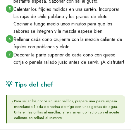
bastante espesa. Sazonar con sal al gusto.
Calentar los frijoles molidos en una sartén. Incorporar
5
las rajas de chile poblano y los granos de elote.
Cocinar a fuego medio unos minutos para que los
sabores se integren y la mezcla espese bien.
Rellenar cada cono crujiente con la mezcla caliente de
6
frijoles con poblanos y elote.
Decorar la parte superior de cada cono con queso
7
cotija o panela rallado justo antes de servir. ¡A disfrutar!
💡 Tips del chef
Para sellar los conos sin usar palillos, prepara una pasta espesa
⭐
mezclando 1 cda de harina de trigo con unas gotitas de agua.
Unta en las orillas al enrollar; al entrar en contacto con el aceite
caliente, se sellará al instante.