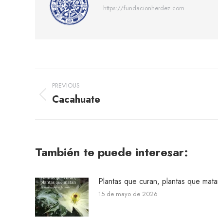
https://fundacionherdez.com
Post
PREVIOUS
navigation
Cacahuate
Previous
post:
También te puede interesar:
Plantas que curan, plantas que mata
15 de mayo de 2026