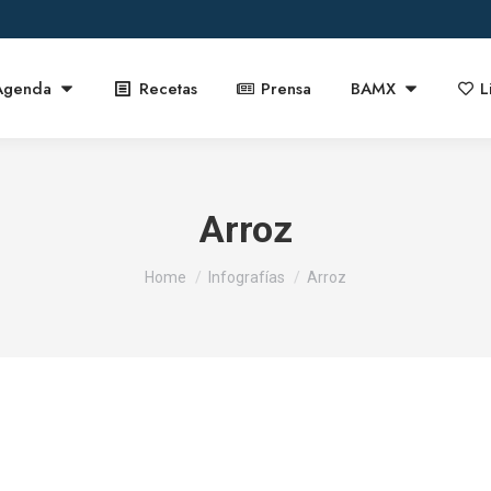
Agenda
Recetas
Prensa
BAMX
L
Arroz
You are here:
Home
Infografías
Arroz