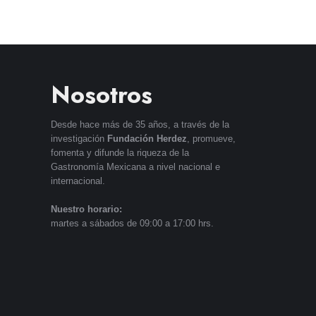
Nosotros
Desde hace más de 35 años, a través de la
investigación
Fundación Herdez
, promueve,
fomenta y difunde la riqueza de la
Gastronomía Mexicana a nivel nacional e
internacional.
Nuestro horario:
martes a sábados de 09:00 a 17:00 hrs.