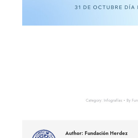
El día internacional d
Ver más inform
Este 
Category:
Infografías
By
Fun
Author:
Fundación Herdez