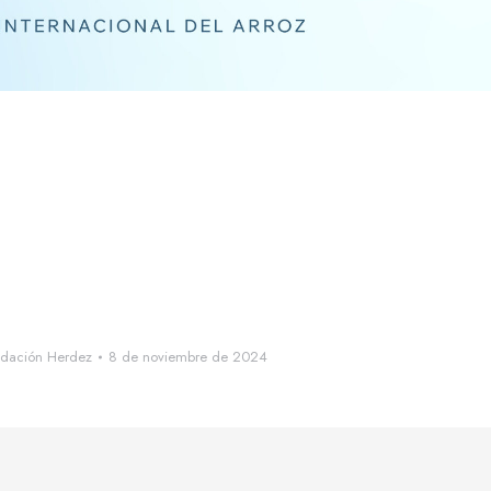
el arroz es el 31 de octubre
ación – Fundación Herdez
arroz ya se coció
dación Herdez
8 de noviembre de 2024