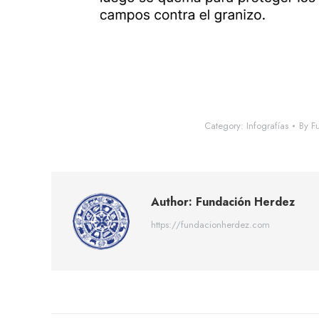
Category:
Infografías
By
F
Author:
Fundación Herdez
https://fundacionherdez.com