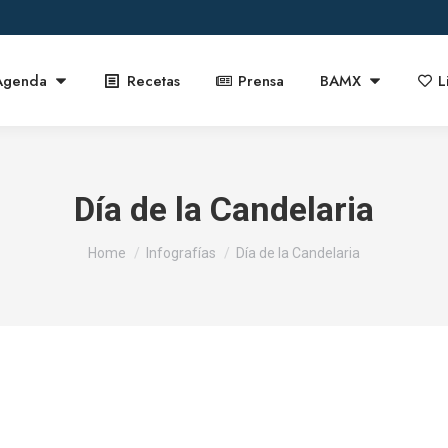
Agenda
Recetas
Prensa
BAMX
L
Día de la Candelaria
You are here:
Home
Infografías
Día de la Candelaria