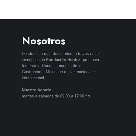
Nosotros
Desde hace más de 35 años, a través de la
investigación
Fundación Herdez
, promueve,
fomenta y difunde la riqueza de la
Gastronomía Mexicana a nivel nacional e
internacional.
Nuestro horario:
martes a sábados de 09:00 a 17:00 hrs.