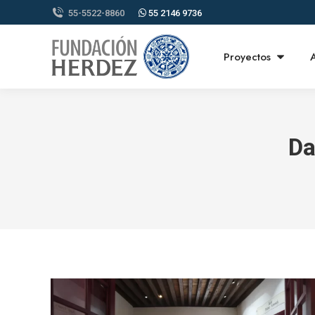
55-5522-8860
55 2146 9736
Proyectos
Da