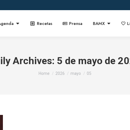
Agenda
Recetas
Prensa
BAMX
L
ily Archives:
5 de mayo de 2
You are here:
Home
2026
mayo
05