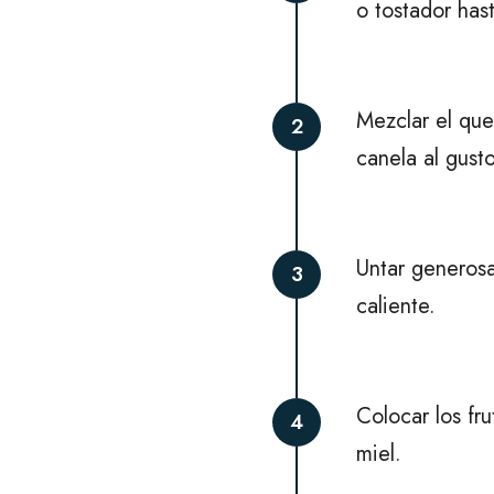
o tostador has
Mezclar el que
2
canela al gusto
Untar generos
3
caliente.
Colocar los fr
4
miel.