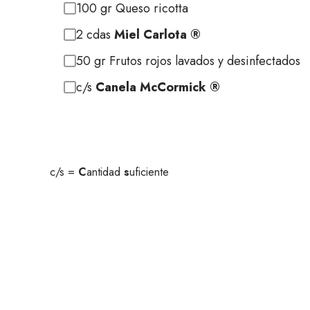
100 gr Queso ricotta
2 cdas
Miel Carlota ®
50 gr Frutos rojos lavados y desinfectados
c/s
Canela McCormick ®
c/s =
C
antidad
s
uficiente