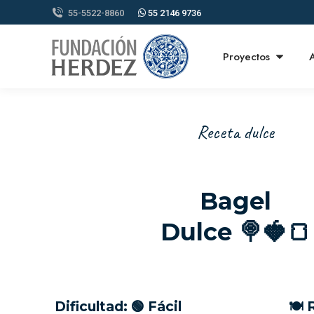
55-5522-8860
55 2146 9736
Proyectos
Receta dulce
Bagel
Dulce 🍭🍓🍞
Dificultad: 🟢 Fácil
🍽 