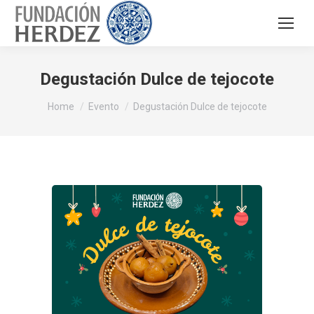
Degustación Dulce de tejocote
You are here:
Home
Evento
Degustación Dulce de tejocote