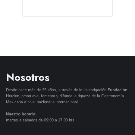
Nosotros
Desde hace más de 35 años, a través de la investigación
Fundación
Herdez
, promueve, fomenta y difunde la riqueza de la Gastronomía
Mexicana a nivel nacional e internacional.
Nuestro horario:
martes a sábados de 09:00 a 17:00 hrs.