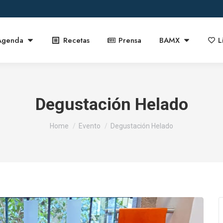
Agenda
Recetas
Prensa
BAMX
L
Degustación Helado
You are here:
Home
Evento
Degustación Helado