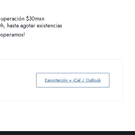
cuperación $30mxn
0h, hasta agotar existencias
esperamos!
Exportación + iCal / Outlook