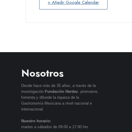
+ Añadir Google Calendar
Nosotros
Desde hace más de 35 años, a través de la
investigación
Fundación Herdez
, promueve,
fomenta y difunde la riqueza de la
Gastronomía Mexicana a nivel nacional e
internacional.
Nuestro horario:
martes a sábados de 09:00 a 17:00 hrs.