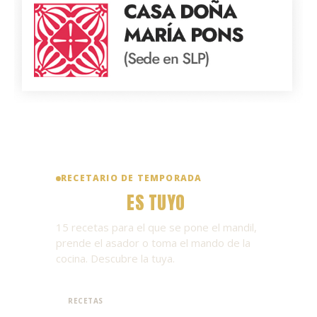
RECETARIO DE TEMPORADA
EL TURNO
ES TUYO
🏈
15 recetas para el que se pone el mandil,
prende el asador o toma el mando de la
cocina. Descubre la tuya.
15
RECETAS